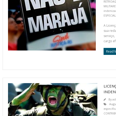
RETROAG
MILITARE
indeniza
ESPECIAL
A Licenç
sua reda
serviço,
cargo ef
Read 
LICEN
INDEN
By
ad
Augu
específic
CONTRIB