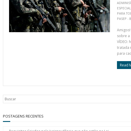
ADMINIST
ESPECIAL
PARA TO
PASEP - 
Amigos!
sobre a 
VÍDEO: 
tratada 
para ca
Read 
POSTAGENS RECENTES