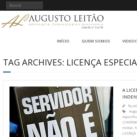
INÍCIO
QUEM SOMOS
VIDEO
TAG ARCHIVES: LICENÇA ESPECI
A LIC
INDEN
By
ad
Augu
específic
CONTRIB
militar
,
f
LICENÇA 