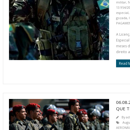
militar
,
f
13.954/2
especial
gozada
,
PAGAMEN
A Licenç
Especial
meses de
direito 
Read 
06.08
QUE T
By
ad
Augu
AERONÁU