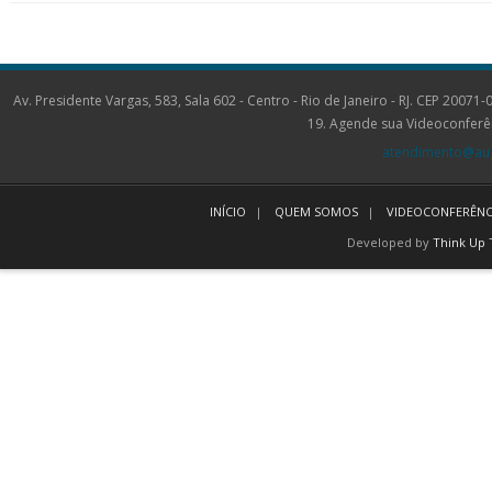
Av. Presidente Vargas, 583, Sala 602 - Centro - Rio de Janeiro - RJ. CEP 2
19. Agende sua Videoconferê
atendimento@aug
INÍCIO
QUEM SOMOS
VIDEOCONFERÊNC
Developed by
Think Up