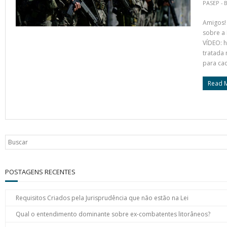
PASEP - 
Amigos!
sobre a 
VÍDEO: 
tratada 
para ca
Read 
POSTAGENS RECENTES
Requisitos Criados pela Jurisprudência que não estão na Lei
Qual o entendimento dominante sobre ex-combatentes litorâneos?