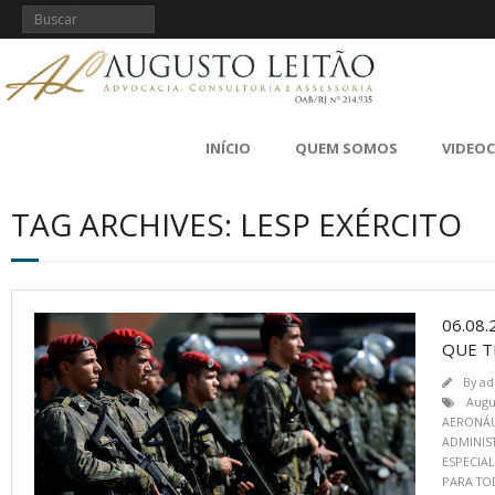
INÍCIO
QUEM SOMOS
VIDEO
TAG ARCHIVES: LESP EXÉRCITO
06.08
QUE T
By
ad
Augu
AERONÁU
ADMINIST
ESPECIAL
PARA TO