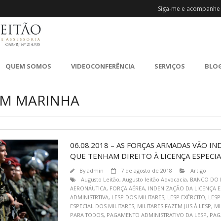
Siga-me e acompanhe 
QUEM SOMOS
VIDEOCONFERÊNCIA
SERVIÇOS
BLO
ESM MARINHA
06.08.2018 – AS FORÇAS ARMADAS VÃO I
QUE TENHAM DIREITO À LICENÇA ESPECIA
By
admin
7 de agosto de 2018
Artigo
Augusto Leitão
,
Augusto leitão Advocacia
,
BANCO DO 
AERONÁUTICA
,
FORÇA AÉREA
,
INDENIZAÇÃO DA LICENÇA E
ADMINISTRTIVA
,
LESP DOS MILITARES
,
LESP EXÉRCITO
,
LESP
ESPECIAL DOS MILITARES
,
MILITARES FAZEM JUS À LESP
,
MI
PARA TODOS
,
PAGAMENTO ADMINISTRATIVO DA LESP
,
PAG