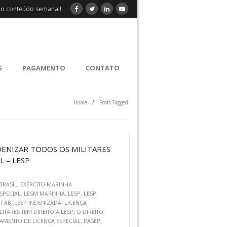
o conteúdo semanal!
G
PAGAMENTO
CONTATO
Home
/
Posts Tagged:
NDENIZAR TODOS OS MILITARES
L – LESP
BRASIL
,
EXÉRCITO MARINHA
SPECIAL
,
LESM MARINHA
,
LESP
,
LESP
 FAB
,
LESP INDENIZADA
,
LICENÇA
LITARES TEM DIREITO À LESP
,
O DIREITO
AMENTO DE LICENÇA ESPECIAL
,
PASEP
,