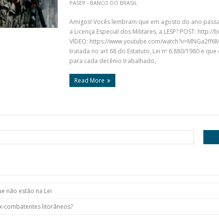
PASEP - BANCO DO BRASIL
Amigos! Vocês lembram que em agosto do ano passad
a Licença Especial dos Militares, a LESP? POST: http:/
VÍDEO: https://www.youtube.com/watch?v=MNGa2ff6Mk
tratada no art 68 do Estatuto, Lei nº 6.880/1980 e que
para cada decênio trabalhado,
Read More
ue não estão na Lei
x-combatentes litorâneos?