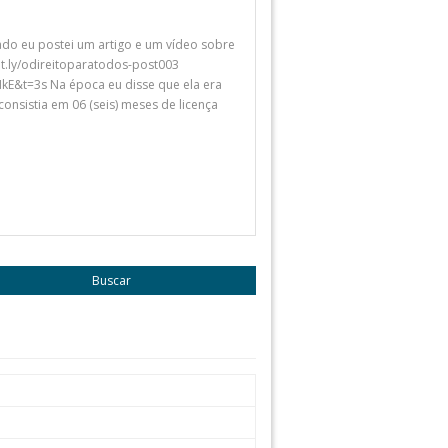
o eu postei um artigo e um vídeo sobre
/bit.ly/odireitoparatodos-post003
E&t=3s Na época eu disse que ela era
 consistia em 06 (seis) meses de licença