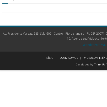
Av. Presidente Vargas, 583, Sala 602 - Centro - Rio de Janeiro - RJ. CEP 2
19. Agende sua Videoconferê
atendimento@aug
INÍCIO
QUEM SOMOS
VIDEOCONFERÊNC
Developed by
Think Up