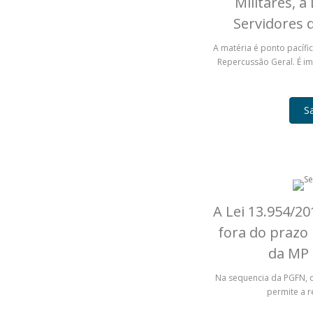
Militares, a
Servidores 
A matéria é ponto pacífi
Repercussão Geral. É im
S
A Lei 13.954/20
fora do prazo 
da MP 
Na sequencia da PGFN, 
permite a 