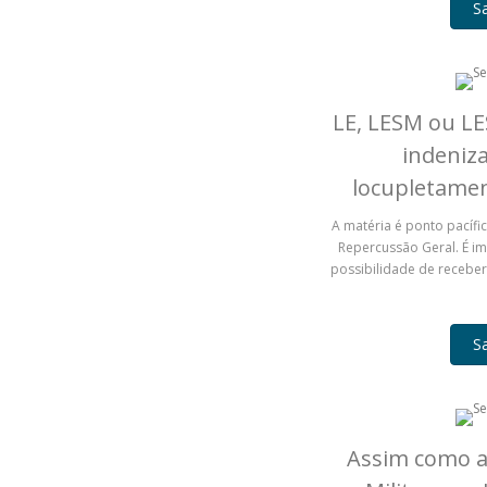
S
LE, LESM ou LE
indeniza
locupletamen
A matéria é ponto pacífi
Repercussão Geral. É im
possibilidade de receber
S
Assim como a 