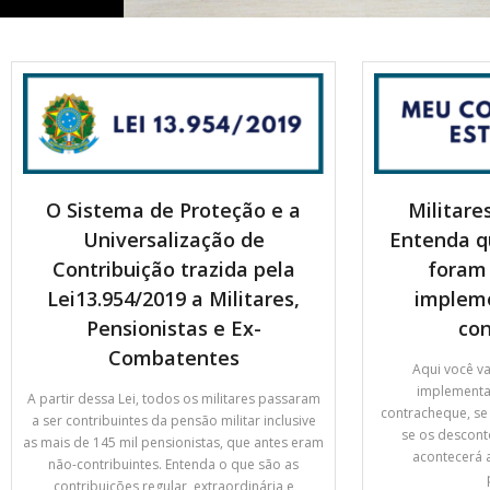
O Sistema de Proteção e a
Militare
Universalização de
Entenda q
Contribuição trazida pela
foram 
Lei13.954/2019 a Militares,
implem
Pensionistas e Ex-
co
Combatentes
Aqui você v
implementa
A partir dessa Lei, todos os militares passaram
contracheque, se 
a ser contribuintes da pensão militar inclusive
se os descont
as mais de 145 mil pensionistas, que antes eram
acontecerá a
não-contribuintes. Entenda o que são as
contribuições regular, extraordinária e