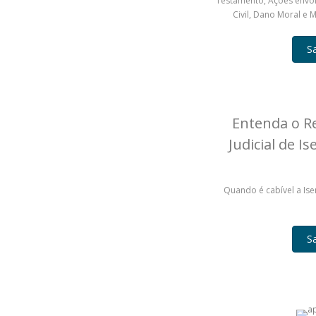
Testamento, Ações envo
Civil, Dano Moral e 
S
Entenda o R
Judicial de I
Quando é cabível a Ise
S