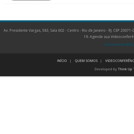
Av. Presidente Vargas, 583, Sala 602 - Centro - Rio de Janeiro - RJ. CEP 2
19. Agende sua Videoconferê
atendimento@aug
INÍCIO
QUEM SOMOS
VIDEOCONFERÊNC
Developed by
Think Up