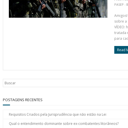
PASEP - 
Amigos!
sobre a 
VÍDEO: 
tratada 
para ca
Read 
POSTAGENS RECENTES
Requisitos Criados pela Jurisprudência que não estão na Lei
Qual o entendimento dominante sobre ex-combatentes litorâneos?