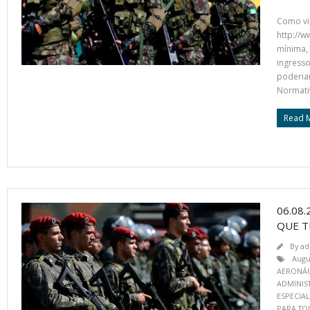
Como vi
http://w
mínima, 
ingresso
poderiam
Normativ
Read 
06.08
QUE T
By
ad
Augu
AERONÁU
ADMINIST
ESPECIAL
PARA TO