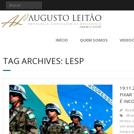
INÍCIO
QUEM SOMOS
VIDEO
TAG ARCHIVES: LESP
19.11
FIXAR
É INC
By
ad
08 a
serviço
,
oito anos
tempo de