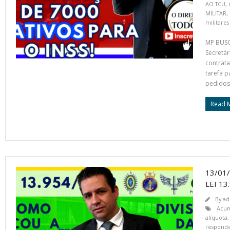
AO TCU
,
MILITAR
,
militares
MP BUSC
Secretár
contrata
tarefa p
pedidos
Read 
13/01
LEI 13
By
ad
Acum
alíquota
respond