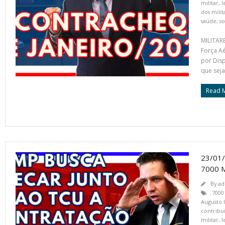
militar
,
l
dos milit
saúde
,
so
MILITAR
Força A
por Disp
que seja
Read 
23/01
7000 
By
ad
7000
Augusto 
contribui
militar
,
l