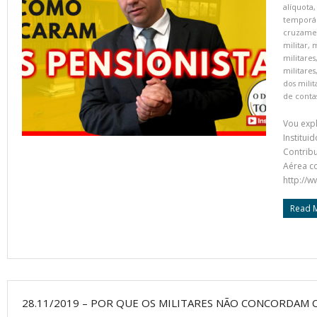
alíquota
temporár
cruzame
militar
,
m
militares
militares
dos milit
de conta
Vou expl
Institui
Contribu
Aérea co
http://w
Read 
28.11/2019 – POR QUE OS MILITARES NÃO CONCORDAM 