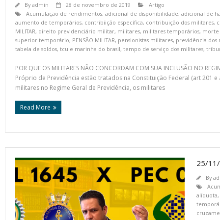
By
admin
28 de novembro de 2019
Artigo
Acumulação de rendimentos
,
adicional de disponibilidade
,
adicional de ha
aumento de temporários
,
contribiição específica
,
contribuição dos militares
,
c
MILITAR
,
direito previdenciário militar
,
militares
,
militares temporários
,
morte 
superior temporário
,
PENSÃO MILITAR
,
pensionistas militares
,
previdência dos 
tabela de soldos
,
tcu e marinha do brasil
,
tempo de serviço dos militares
,
tribu
POR QUE OS MILITARES NÃO CONCORDAM COM SUA INCLUSÃO NO REGIME G
Próprio de Previdência estão tratados na Constituição Federal (art 201
militares no Regime Geral de Previdência, os militares
Read More
25/11/
By
ad
Acum
alíquota
temporár
cruzame