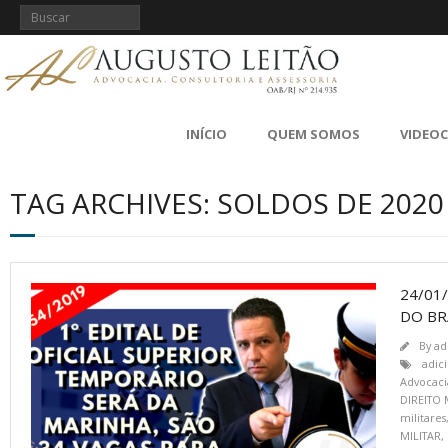
INÍCIO
QUEM SOMOS
VIDEO
TAG ARCHIVES: SOLDOS DE 2020
24/01
DO BR
By
ad
adic
Advocaci
DIREITO 
militares
MILITAR
,