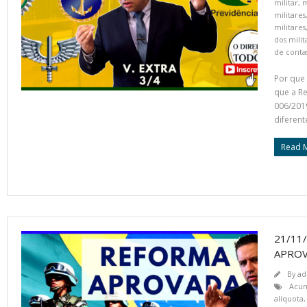
militar
,
m
militares
militares
dos milit
de conta
Por que 
que a Re
006/2019
diferent
Read 
21/11
APROV
By
ad
Acum
alíquota