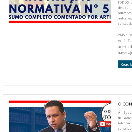
TODOS
,
o
direito m
militares
militares
contas d
PMS e B
Art 1º E
acerto d
haver aj
Read 
O CON
By
ad
adic
Advocaci
contribui