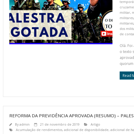
temporár
cruzame
militar
,
m
militares
militares
dos milit
de conta
Olá. Foi
o texto
aprovad
quorum 
Read 
REFORMA DA PREVIDÊNCIA APROVADA (RESUMO) – PALEST
By
admin
21 de novembro de 2019
Artigo
Acumulação de rendimentos
,
adicional de disponibilidade
,
adicional de ha