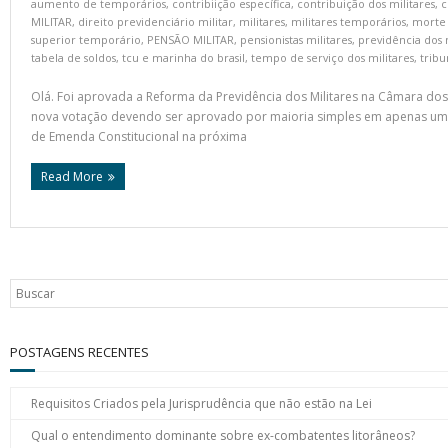
aumento de temporários
,
contribiição específica
,
contribuição dos militares
,
c
MILITAR
,
direito previdenciário militar
,
militares
,
militares temporários
,
morte 
superior temporário
,
PENSÃO MILITAR
,
pensionistas militares
,
previdência dos 
tabela de soldos
,
tcu e marinha do brasil
,
tempo de serviço dos militares
,
tribu
Olá. Foi aprovada a Reforma da Previdência dos Militares na Câmara d
nova votação devendo ser aprovado por maioria simples em apenas um 
de Emenda Constitucional na próxima
Read More
POSTAGENS RECENTES
Requisitos Criados pela Jurisprudência que não estão na Lei
Qual o entendimento dominante sobre ex-combatentes litorâneos?