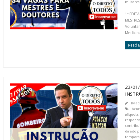
militares
1º EDIT
MESTRES 
Voluntár
Medicina
Read 
23/01
INSTR
By
ad
Acum
alíquota
respond
contribui
direito p
temporár