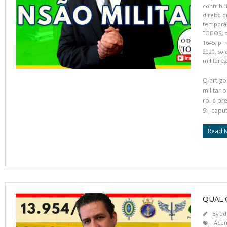
contribui
direito p
temporár
TODOS
,
o
1645
,
pl 
2020
,
sol
militares
O artig
militar 
rol é pr
9º, caput
Read 
QUAL 
By
ad
Acum