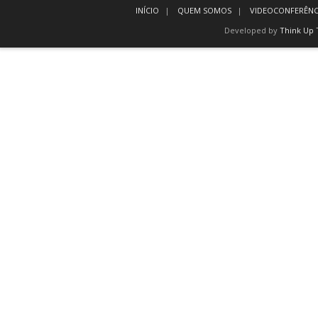
INÍCIO
QUEM SOMOS
VIDEOCONFERÊNC
Developed by
Think Up