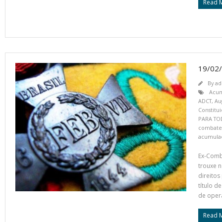
Read 
19/02
By
ad
Acum
ADCT
,
Au
Constitu
PARA TO
combate
acumula
Ex-Comba
trouxe n
direitos
título d
de oper
Read 