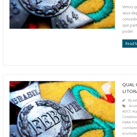
Vimos qu
seus dep
concedi
que par
poder
Read 
QUAL 
LITOR
By
ad
Acum
ADCT
,
Au
Constitu
PARA TO
combate
acumula