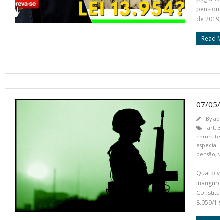
pensioni
de 2019,
Read 
07/05
By
ad
art. 
combate
especial
pensão
,
Qual o v
inaugur
Constitu
8.059/1.