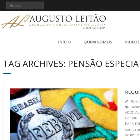
INÍCIO
QUEM SOMOS
VIDEO
TAG ARCHIVES: PENSÃO ESPECI
REQUI
By
ad
Acum
ADCT
,
Au
Constitu
PARA TO
combate
acumula