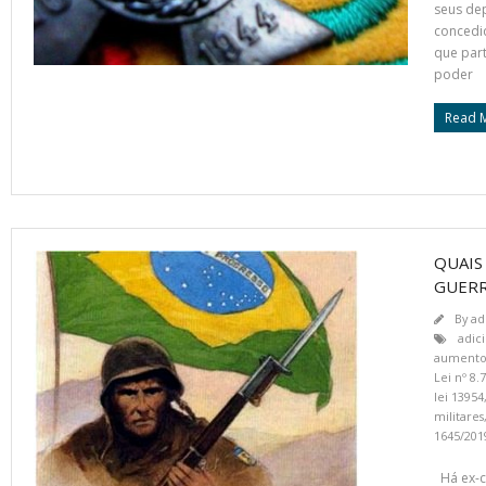
seus dep
concedi
que par
poder
Read 
QUAIS
GUERR
By
ad
adici
aumento 
Lei nº 8.
lei 13954
militares
1645/201
Há ex-c