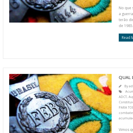
No que s
a guerra
terão di
de 1985
Read 
QUAL L
By
ad
Acum
ADCT
,
Au
Constitu
PARA TO
combate
acumula
Vimos qu