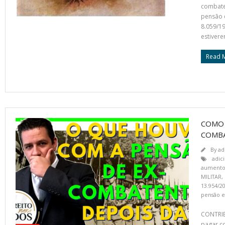
combate
pensão 
8.059/19
estivere
Read 
COMO 
COMBA
By
ad
adici
aumento 
MILITAR
,
13.954/2
pensão e
CONTRIB
pagar co