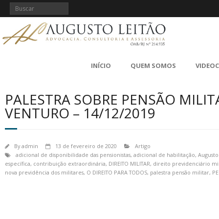
INÍCIO
QUEM SOMOS
VIDEO
PALESTRA SOBRE PENSÃO MILITA
VENTURO – 14/12/2019
By
admin
13 de fevereiro de 2020
Artigo
adicional de disponibilidade das pensionistas
,
adicional de habilitação
,
Augusto
específica
,
contribuição extraordinária
,
DIREITO MILITAR
,
direito previdenciário mil
nova previdência dos militares
,
O DIREITO PARA TODOS
,
palestra pensão militar
,
PE