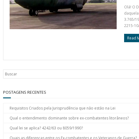
Olá! O D
daquela 
3.765/19
2215-10/
Read 
POSTAGENS RECENTES
Requisitos Criados pela Jurisprudência que não estão na Lei
Qual o entendimento dominante sobre ex-combatentes litorâneos?
Qual lei se aplica? 4242/63 ou 8059/1990?
Quais as diferenças entre os Ex-combatentes e os Veteranos de Guerra?