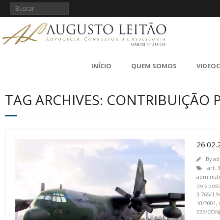
INÍCIO
QUEM SOMOS
VIDEO
TAG ARCHIVES: CONTRIBUIÇÃO 
26.02
By
ad
art.
administr
dois pos
3.765/1.9
10/2001
,
222/CON