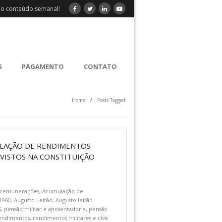
o conteúdo semanal!
G
PAGAMENTO
CONTATO
Home
/
Posts Tagged:
MULAÇÃO DE RENDIMENTOS
EVISTOS NA CONSTITUIÇÃO
 remunerações
,
Acumulação de
/1960
,
Augusto Leitão
,
Augusto leitão
S
,
pensão militar e aposentadoria
,
pensão
rendimentos
,
rendimentos militares e civis