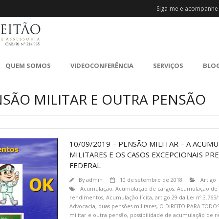
Siga-me e acompanhe 
QUEM SOMOS
VIDEOCONFERÊNCIA
SERVIÇOS
BLO
NSÃO MILITAR E OUTRA PENSÃO
10/09/2019 – PENSÃO MILITAR – A ACU
MILITARES E OS CASOS EXCEPCIONAIS PR
FEDERAL
By
admin
10 de setembro de 2018
Artigo
Acumulação
,
Acumulação de cargos
,
Acumulação de
rendimentos
,
Acumulação lícita
,
artigo 29 da Lei nº 3.765
Advocacia
,
duas pensões militares
,
O DIREITO PARA TODO
militar e outra pensão
,
possibilidade de acumulação de 