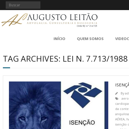
INÍCIO
QUEM SOMOS
VIDEO
TAG ARCHIVES: LEI N. 7.713/1988
ISENÇ
By
ad
aero
cardiopa
da conte
anquilos
AÉREA
,
h
isenção 