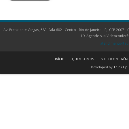
Av. Presidente Vargas, 583, Sala 602 - Centro - Rio de Janeiro - RJ. CEP 2
19. Agende sua Videoconferê
atendimento@aug
INÍCIO
QUEM SOMOS
VIDEOCONFERÊNC
Developed by
Think Up